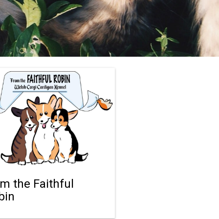
om the Faithful
bin