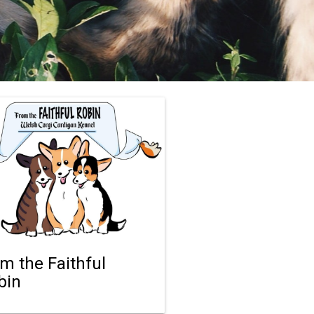
om the Faithful
bin