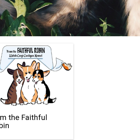
om the Faithful
bin