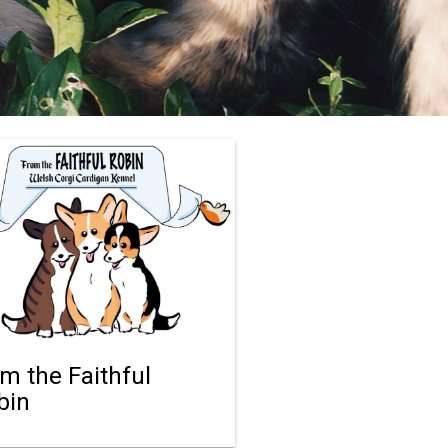
om the Faithful
bin