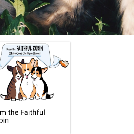
om the Faithful
bin