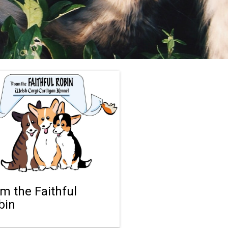
om the Faithful
bin